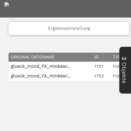
Ergebniseinstellung
ORIGINAL DATEINAME
ID
TYP
2
Objekte
glueck_mood_FA_Himbeer...
1751
Foto
glueck_mood_FA_Himbeer...
1752
Foto