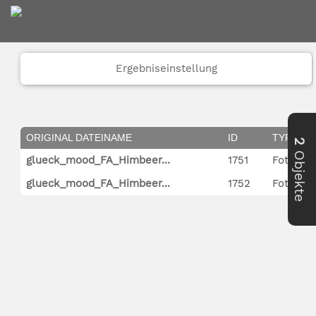
Ergebniseinstellung
ORIGINAL DATEINAME
ID
TYP
2
Objekte
glueck_mood_FA_Himbeer...
1751
Foto
glueck_mood_FA_Himbeer...
1752
Foto