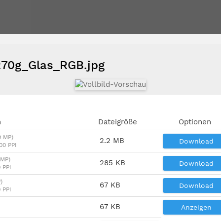
70g_Glas_RGB.jpg
n
Dateigröße
Optionen
9 MP)
2.2 MB
Download
00 PPI
 MP)
285 KB
Download
 PPI
)
67 KB
Download
 PPI
67 KB
Anzeigen