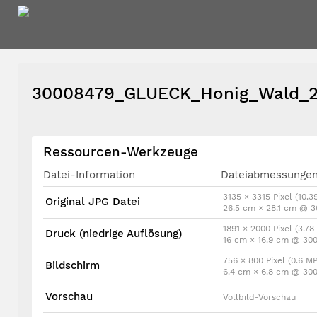
30008479_GLUECK_Honig_Wald_2
Ressourcen-Werkzeuge
Datei-Information
Dateiabmessunge
3135 × 3315 Pixel (10.3
Original JPG Datei
26.5 cm × 28.1 cm @ 3
1891 × 2000 Pixel (3.78
Druck (niedrige Auflösung)
16 cm × 16.9 cm @ 300
756 × 800 Pixel (0.6 MP
Bildschirm
6.4 cm × 6.8 cm @ 300
Vorschau
Vollbild-Vorschau