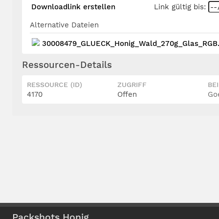
Downloadlink erstellen
Link gültig bis:
Alternative Dateien
30008479_GLUECK_Honig_Wald_270g_Glas_RGB
Ressourcen-Details
RESSOURCE (ID)
ZUGRIFF
BE
4170
Offen
Go
Packshots Honig