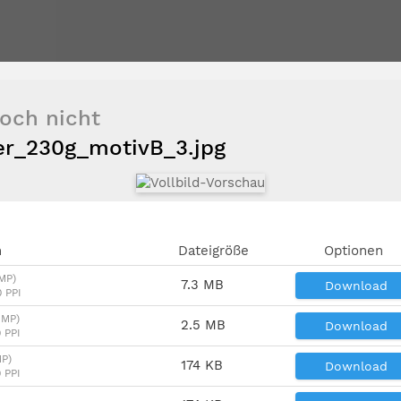
och nicht
r_230g_motivB_3.jpg
n
Dateigröße
Optionen
 MP)
7.3 MB
Download
 PPI
 MP)
2.5 MB
Download
 PPI
MP)
174 KB
Download
 PPI