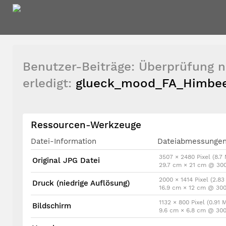
Benutzer-Beiträge: Überprüfung n
erledigt:
glueck_mood_FA_Himbee
Ressourcen-Werkzeuge
Datei-Information
Dateiabmessunge
3507 × 2480 Pixel (8.7
Original JPG Datei
29.7 cm × 21 cm @ 300
2000 × 1414 Pixel (2.83
Druck (niedrige Auflösung)
16.9 cm × 12 cm @ 300
1132 × 800 Pixel (0.91 
Bildschirm
9.6 cm × 6.8 cm @ 300