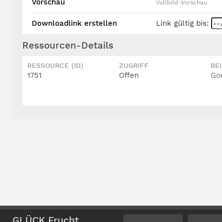
Vorschau
Vollbild-Vorschau
Downloadlink erstellen
Link gültig bis:
Ressourcen-Details
RESSOURCE (ID)
ZUGRIFF
BE
1751
Offen
Go
GLÜCK Frucht