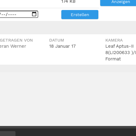
174 KB
Anzeigen
Erstellen
IGETRAGEN VON
DATUM
KAMERA
eran Werner
18 Januar 17
Leaf Aptus-II
8(LI200633 )/
Format